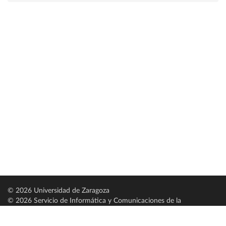
© 2026 Universidad de Zaragoza
© 2026 Servicio de Informática y Comunicaciones de la
Universidad de Zaragoza (
SICUZ
)
Universidad de Zaragoza