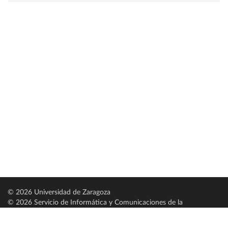
© 2026 Universidad de Zaragoza
© 2026 Servicio de Informática y Comunicaciones de la
Universidad de Zaragoza (
SICUZ
)
Universidad de Zaragoza