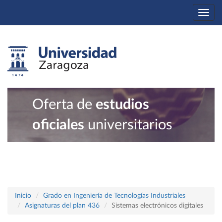
Togg
navi
Oferta de
estudios
oficiales
universitarios
Inicio
Grado en Ingeniería de Tecnologías Industriales
Asignaturas del plan 436
Sistemas electrónicos digitales