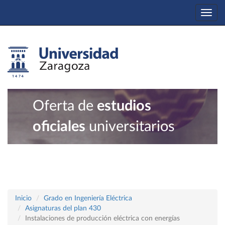
Togg
navi
Oferta de
estudios
oficiales
universitarios
Inicio
Grado en Ingeniería Eléctrica
Asignaturas del plan 430
Instalaciones de producción eléctrica con energías