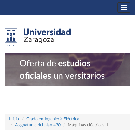
Togg
navi
Oferta de
estudios
oficiales
universitarios
Inicio
Grado en Ingeniería Eléctrica
Asignaturas del plan 430
Máquinas eléctricas II