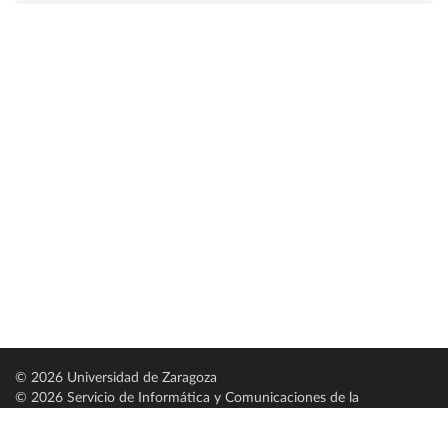
© 2026 Universidad de Zaragoza
© 2026 Servicio de Informática y Comunicaciones de la
Universidad de Zaragoza (
SICUZ
)
Universidad de Zaragoza