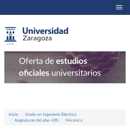
Togg
navi
Oferta de
estudios
oficiales
universitarios
Inicio
Grado en Ingeniería Eléctrica
Asignaturas del plan 430
Mecánica