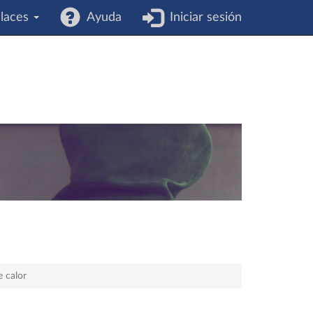
laces
Ayuda
Iniciar sesión
 calor