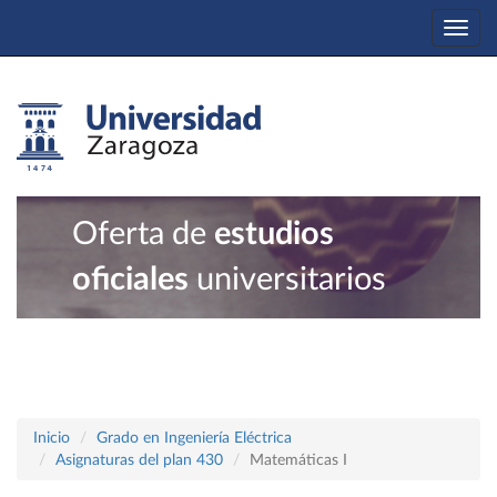
Togg
navi
Oferta de
estudios
oficiales
universitarios
Inicio
Grado en Ingeniería Eléctrica
Asignaturas del plan 430
Matemáticas I