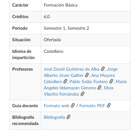
Carácter
Formación Básica
Créditos
6,0
Periodo
Semestre 1, Semestre 2
Situación
Ofertada
Idioma de
Castellano
impartición
Profesores
José David Gutiérrez de Alba
,
Jorge
Alberto Jover Galtier
,
Ana Mayora
Cebollero
,
Pablo Solán Fustero
,
María
Angeles Velamazán Gimeno
,
Silvia
Vilariño Fernández
Guía docente
Formato web
/
Formato PDF
Bibliografía
Bibliografía
recomendada