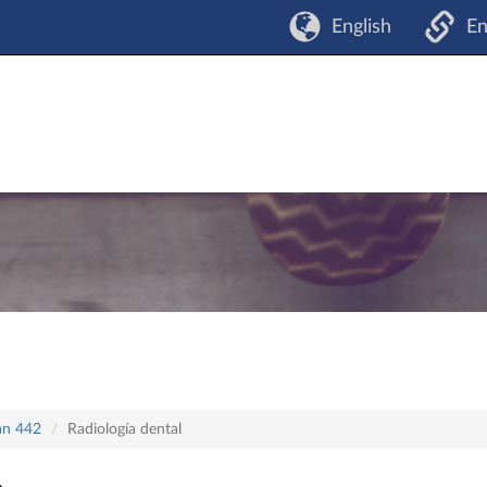
English
En
lan 442
Radiología dental