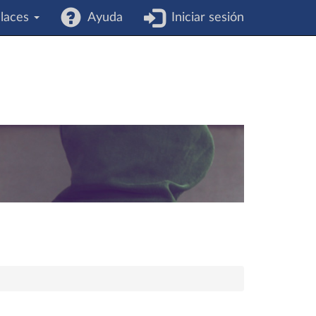
laces
Ayuda
Iniciar sesión