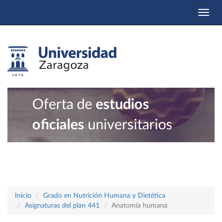
Togg
navi
Oferta de
estudios
oficiales
universitarios
Inicio
Grado en Nutrición Humana y Dietética
Asignaturas del plan 441
Anatomía humana