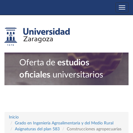
Togg
navi
Oferta de
estudios
oficiales
universitarios
Inicio
Grado en Ingeniería Agroalimentaria y del Medio Rural
Asignaturas del plan 583
Construcciones agropecuarias