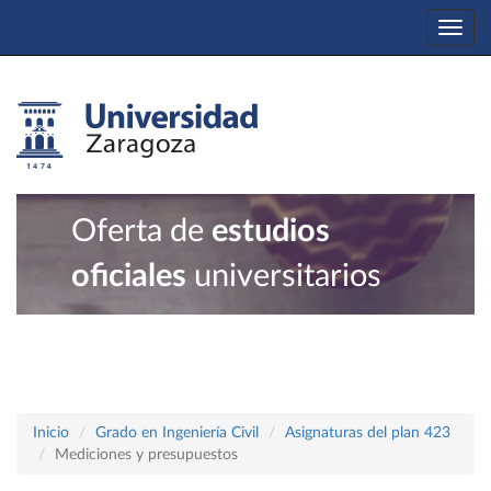
Togg
navi
Oferta de
estudios
oficiales
universitarios
Inicio
Grado en Ingeniería Civil
Asignaturas del plan 423
Mediciones y presupuestos