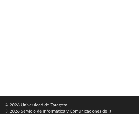
© 2026 Universidad de Zaragoza
© 2026 Servicio de Informática y Comunicaciones de la
Universidad de Zaragoza (
SICUZ
)
Universidad de Zaragoza
C/ Pedro Cerbuna, 12
ES-50009 Zaragoza