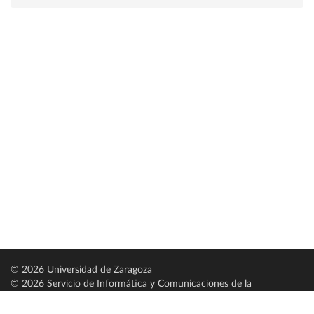
© 2026 Universidad de Zaragoza
© 2026 Servicio de Informática y Comunicaciones de la
Universidad de Zaragoza (
SICUZ
)
Universidad de Zaragoza