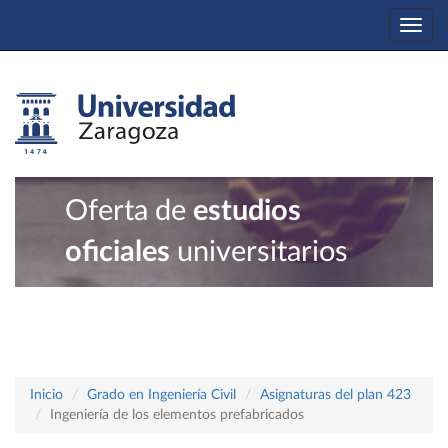
Togg
navi
Oferta de
estudios
oficiales
universitarios
Inicio
Grado en Ingeniería Civil
Asignaturas del plan 423
Ingeniería de los elementos prefabricados