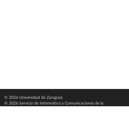
© 2026 Universidad de Zaragoza
© 2026 Servicio de Informática y Comunicaciones de la
Universidad de Zaragoza (
SICUZ
)
Universidad de Zaragoza
C/ Pedro Cerbuna, 12
ES-50009 Zaragoza