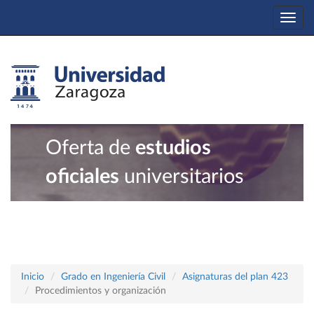
Togg
navi
Oferta de
estudios
oficiales
universitarios
Inicio
Grado en Ingeniería Civil
Asignaturas del plan 423
Procedimientos y organización