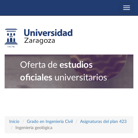
Togg
navi
Oferta de
estudios
oficiales
universitarios
Inicio
Grado en Ingeniería Civil
Asignaturas del plan 423
Ingeniería geológica