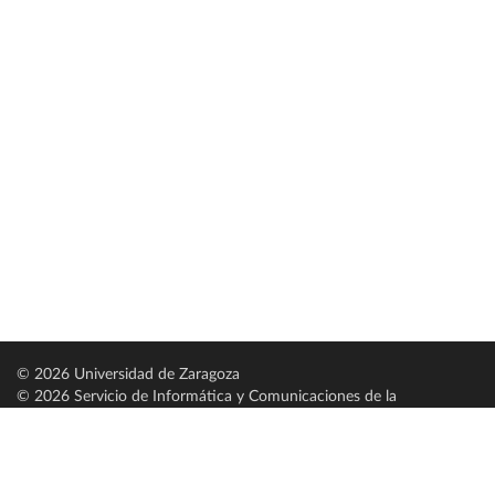
© 2026 Universidad de Zaragoza
© 2026 Servicio de Informática y Comunicaciones de la
Universidad de Zaragoza (
SICUZ
)
Universidad de Zaragoza
C/ Pedro Cerbuna, 12
ES-50009 Zaragoza