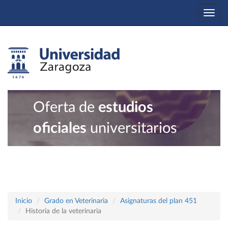
Togg
navi
Oferta de
estudios
oficiales
universitarios
Inicio
Grado en Veterinaria
Asignaturas del plan 451
Historia de la veterinaria