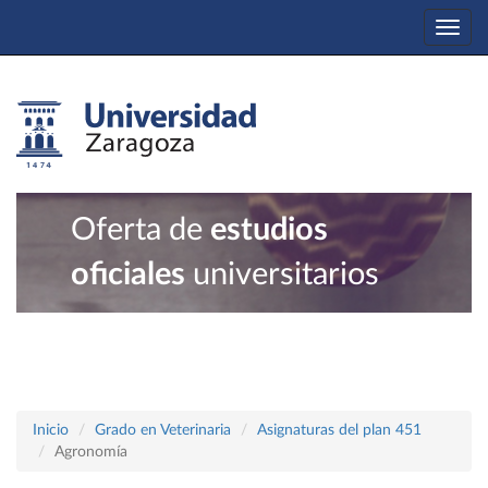
Togg
navi
Oferta de
estudios
oficiales
universitarios
Inicio
Grado en Veterinaria
Asignaturas del plan 451
Agronomía