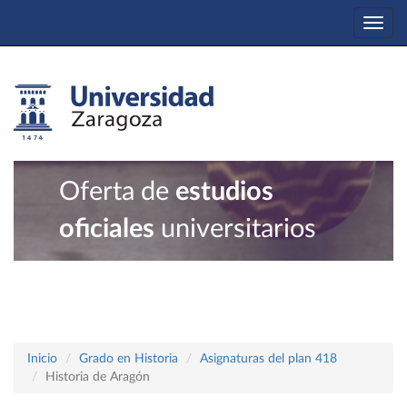
Togg
navi
Oferta de
estudios
oficiales
universitarios
Inicio
Grado en Historia
Asignaturas del plan 418
Historia de Aragón