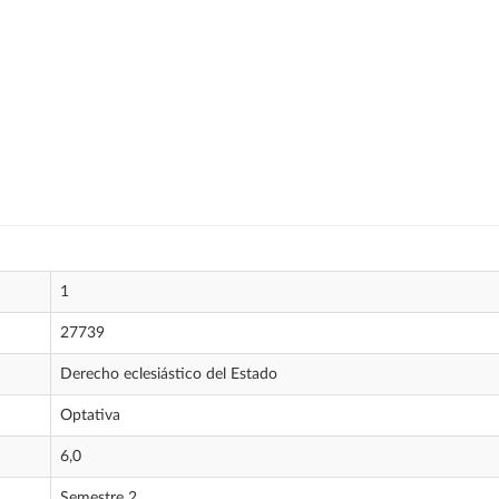
1
27739
Derecho eclesiástico del Estado
Optativa
6,0
Semestre 2