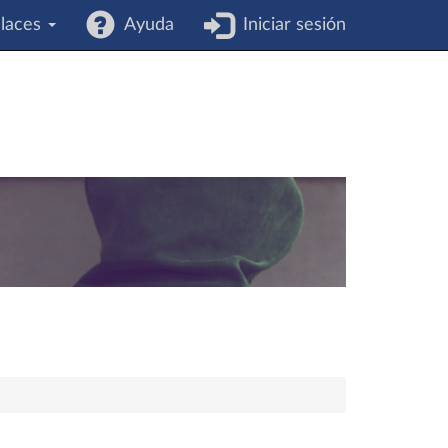
laces
Ayuda
Iniciar sesión