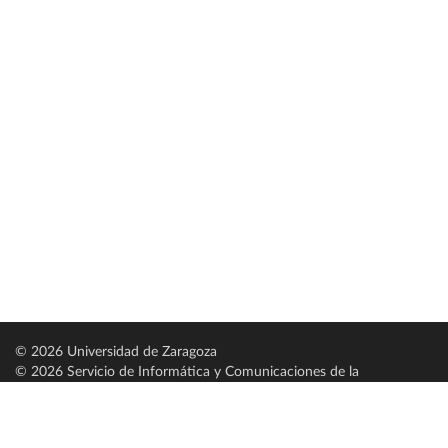
© 2026 Universidad de Zaragoza
© 2026 Servicio de Informática y Comunicaciones de la
Universidad de Zaragoza (
SICUZ
)
Universidad de Zaragoza
C/ Pedro Cerbuna, 12