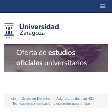
Togg
navi
Oferta de
estudios
oficiales
universitarios
Inicio
Grado en Derecho
Asignaturas del plan 421
Técnicas de comunicación y expresión para juristas