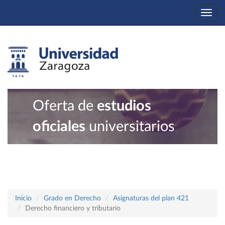
Togg
navi
Oferta de
estudios
oficiales
universitarios
Inicio
Grado en Derecho
Asignaturas del plan 421
Derecho financiero y tributario