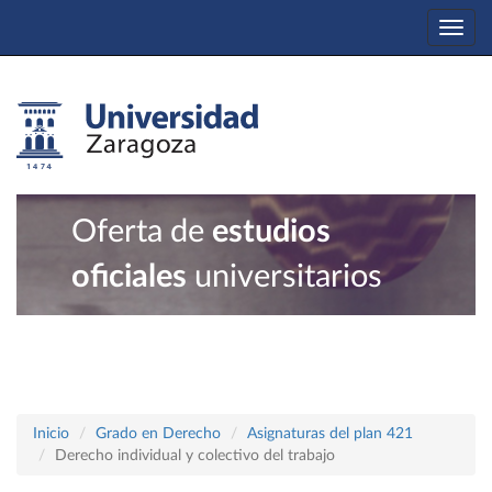
Togg
navi
Oferta de
estudios
oficiales
universitarios
Inicio
Grado en Derecho
Asignaturas del plan 421
Derecho individual y colectivo del trabajo