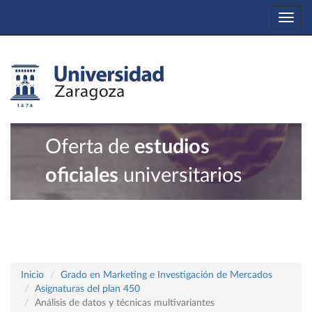
Togg
navi
Oferta de
estudios
oficiales
universitarios
Inicio
Grado en Marketing e Investigación de Mercados
Asignaturas del plan 450
Análisis de datos y técnicas multivariantes