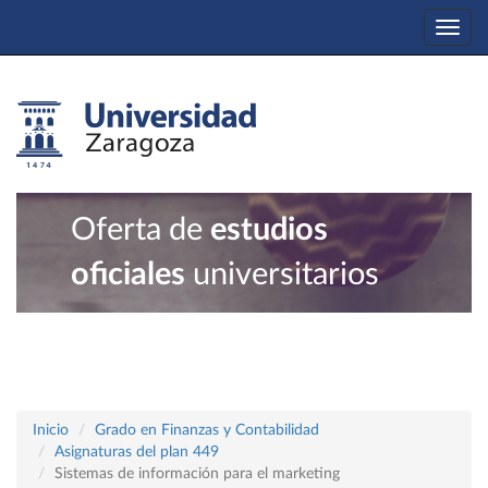
Togg
navi
Oferta de
estudios
oficiales
universitarios
Inicio
Grado en Finanzas y Contabilidad
Asignaturas del plan 449
Sistemas de información para el marketing