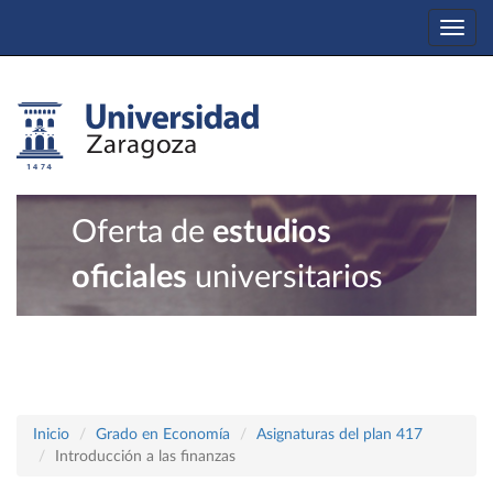
Togg
navi
Oferta de
estudios
oficiales
universitarios
Inicio
Grado en Economía
Asignaturas del plan 417
Introducción a las finanzas