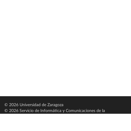
© 2026 Universidad de Zaragoza
© 2026 Servicio de Informática y Comunicaciones de la
Universidad de Zaragoza (
SICUZ
)
Universidad de Zaragoza
C/ Pedro Cerbuna, 12