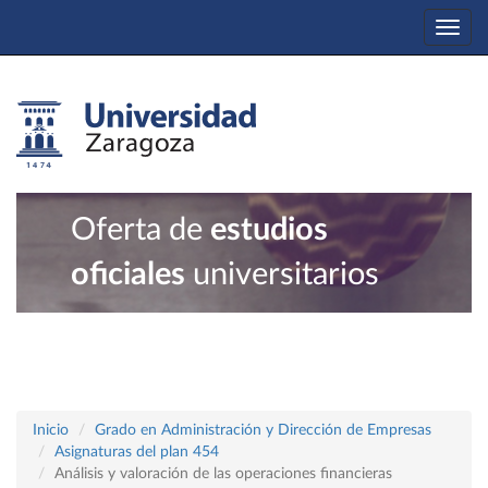
Togg
navi
Oferta de
estudios
oficiales
universitarios
Inicio
Grado en Administración y Dirección de Empresas
Asignaturas del plan 454
Análisis y valoración de las operaciones financieras