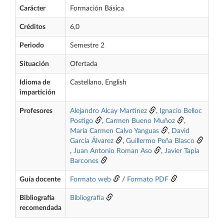
Carácter
Formación Básica
Créditos
6,0
Periodo
Semestre 2
Situación
Ofertada
Idioma de
Castellano, English
impartición
Profesores
Alejandro Alcay Martínez
,
Ignacio Belloc
Postigo
,
Carmen Bueno Muñoz
,
María Carmen Calvo Yanguas
,
David
García Álvarez
,
Guillermo Peña Blasco
,
Juan Antonio Roman Aso
,
Javier Tapia
Barcones
Guía docente
Formato web
/
Formato PDF
Bibliografía
Bibliografía
recomendada