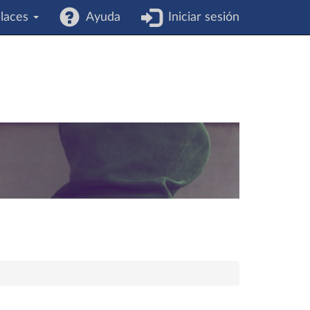
laces
Ayuda
Iniciar sesión