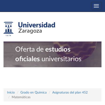
Togg
navi
Oferta de
estudios
oficiales
universitarios
Inicio
Grado en Química
Asignaturas del plan 452
Matemáticas