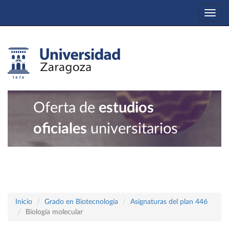
Togg
navi
Oferta de
estudios
oficiales
universitarios
Inicio
Grado en Biotecnología
Asignaturas del plan 446
Biología molecular