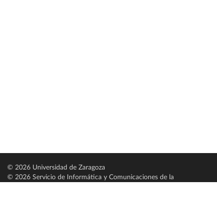
© 2026 Universidad de Zaragoza
© 2026 Servicio de Informática y Comunicaciones de la
Universidad de Zaragoza (
SICUZ
)
Universidad de Zaragoza
C/ Pedro Cerbuna, 12
ES-50009 Zaragoza