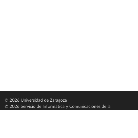
© 2026 Universidad de Zaragoza
© 2026 Servicio de Informática y Comunicaciones de la
Universidad de Zaragoza (
SICUZ
)
Universidad de Zaragoza
C/ Pedro Cerbuna, 12
ES-50009 Zaragoza
España / Spain