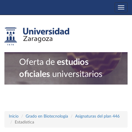
Togg
navi
Oferta de
estudios
oficiales
universitarios
Inicio
Grado en Biotecnología
Asignaturas del plan 446
Estadística