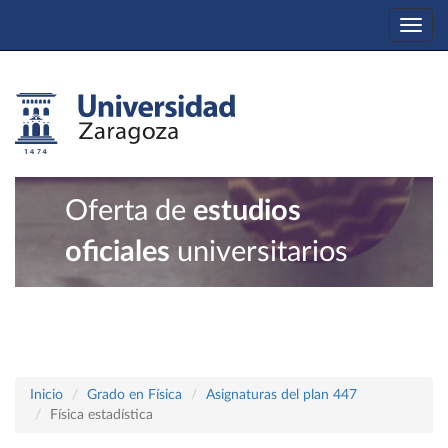
Togg
navi
Oferta de
estudios
oficiales
universitarios
Inicio
Grado en Física
Asignaturas del plan 447
Física estadística