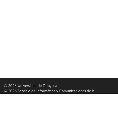
© 2026 Universidad de Zaragoza
© 2026 Servicio de Informática y Comunicaciones de la
Universidad de Zaragoza (
SICUZ
)
Universidad de Zaragoza
C/ Pedro Cerbuna, 12
ES-50009 Zaragoza
España / Spain