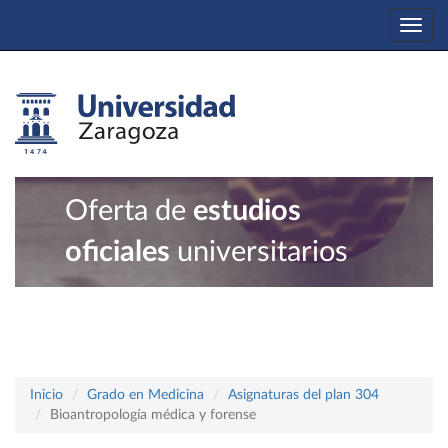
Togg
navi
Oferta de
estudios
oficiales
universitarios
Inicio
Grado en Medicina
Asignaturas del plan 304
Bioantropología médica y forense