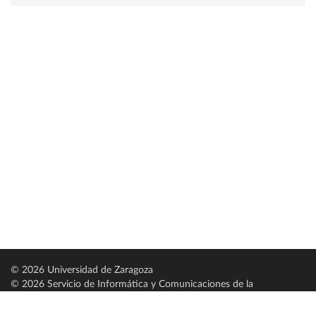
© 2026 Universidad de Zaragoza
© 2026 Servicio de Informática y Comunicaciones de la
Universidad de Zaragoza (
SICUZ
)
Universidad de Zaragoza