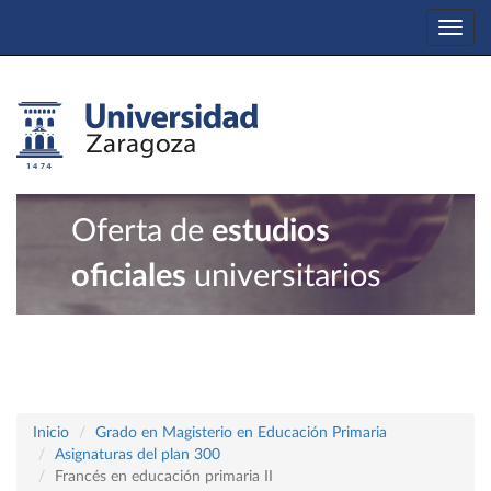
Togg
navi
Oferta de
estudios
oficiales
universitarios
Inicio
Grado en Magisterio en Educación Primaria
Asignaturas del plan 300
Francés en educación primaria II