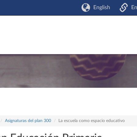
English
En
Asignaturas del plan 300
La escuela como espacio educativo