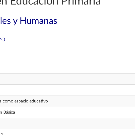
en Educación Primaria
ales y Humanas
vo
la como espacio educativo
n Básica
 1