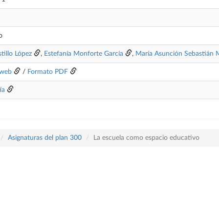
o
stillo López
,
Estefanía Monforte García
,
María Asunción Sebastián 
 web
/
Formato PDF
ía
Asignaturas del plan 300
La escuela como espacio educativo