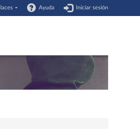
laces
Ayuda
Iniciar sesión