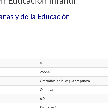
n Educación Infantil
nas y de la Educación
a
4
26584
Gramática de la lengua aragonesa
Optativa
6,0
Semestre 1