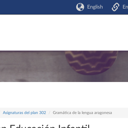
English
En
Asignaturas del plan 302
Gramática de la lengua aragonesa