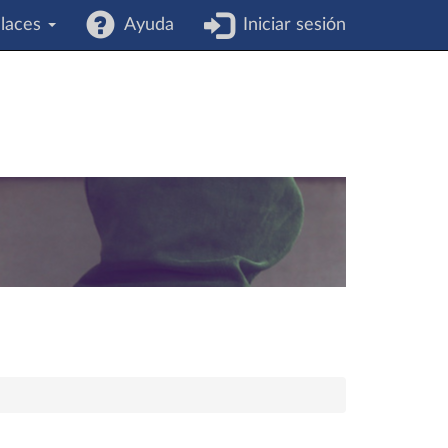
laces
Ayuda
Iniciar sesión