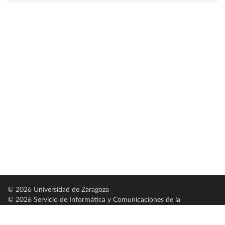
© 2026 Universidad de Zaragoza
© 2026 Servicio de Informática y Comunicaciones de la
Universidad de Zaragoza (
SICUZ
)
Universidad de Zaragoza