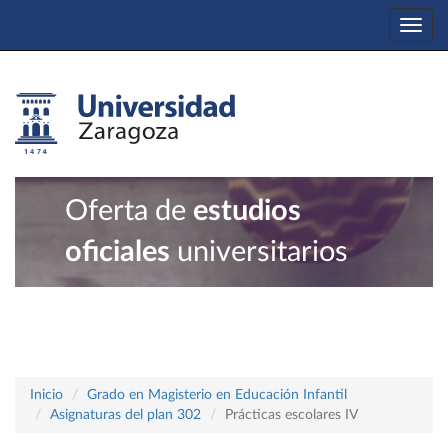
Togg
navi
Oferta de
estudios
oficiales
universitarios
Inicio
Grado en Magisterio en Educación Infantil
Asignaturas del plan 302
Prácticas escolares IV