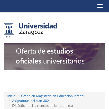
Togg
navi
Oferta de
estudios
oficiales
universitarios
Inicio
Grado en Magisterio en Educación Infantil
Asignaturas del plan 302
Didáctica de las ciencias de la naturaleza