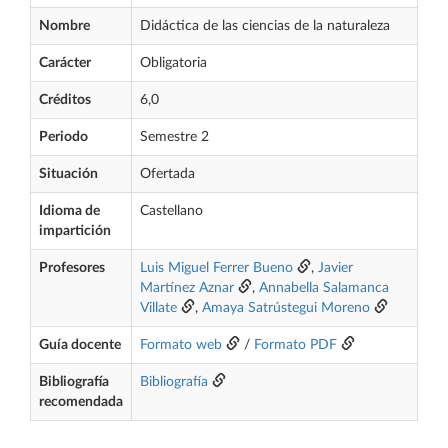
Nombre
Didáctica de las ciencias de la naturaleza
Carácter
Obligatoria
Créditos
6,0
Periodo
Semestre 2
Situación
Ofertada
Idioma de
Castellano
impartición
Profesores
Luis Miguel Ferrer Bueno
,
Javier
Martínez Aznar
,
Annabella Salamanca
Villate
,
Amaya Satrústegui Moreno
Guía docente
Formato web
/
Formato PDF
Bibliografía
Bibliografía
recomendada