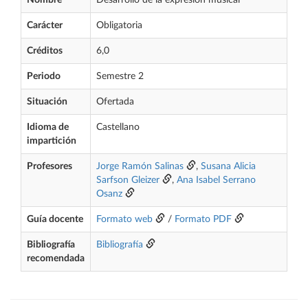
Nombre
Desarrollo de la expresión musical
Carácter
Obligatoria
Créditos
6,0
Periodo
Semestre 2
Situación
Ofertada
Idioma de
Castellano
impartición
Profesores
Jorge Ramón Salinas
,
Susana Alicia
Sarfson Gleizer
,
Ana Isabel Serrano
Osanz
Guía docente
Formato web
/
Formato PDF
Bibliografía
Bibliografía
recomendada