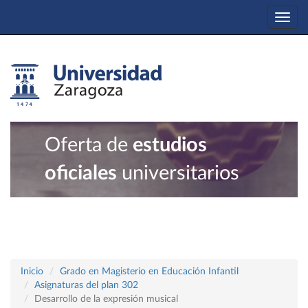
Togg
navi
Oferta de
estudios
oficiales
universitarios
Inicio
Grado en Magisterio en Educación Infantil
Asignaturas del plan 302
Desarrollo de la expresión musical