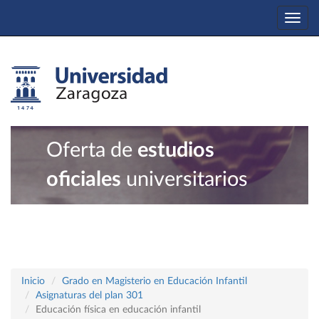
Togg
navi
Oferta de
estudios
oficiales
universitarios
Inicio
Grado en Magisterio en Educación Infantil
Asignaturas del plan 301
Educación física en educación infantil