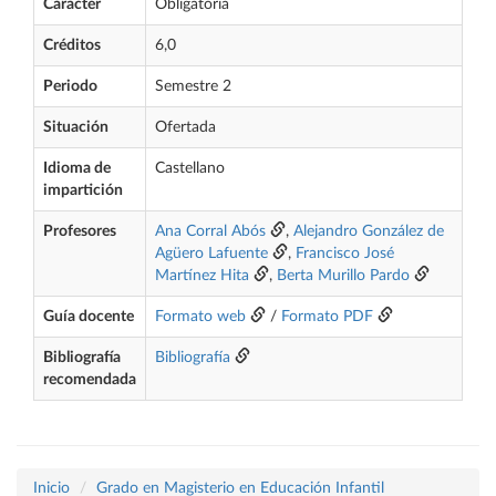
Carácter
Obligatoria
Créditos
6,0
Periodo
Semestre 2
Situación
Ofertada
Idioma de
Castellano
impartición
Profesores
Ana Corral Abós
,
Alejandro González de
Agüero Lafuente
,
Francisco José
Martínez Hita
,
Berta Murillo Pardo
Guía docente
Formato web
/
Formato PDF
Bibliografía
Bibliografía
recomendada
Inicio
Grado en Magisterio en Educación Infantil