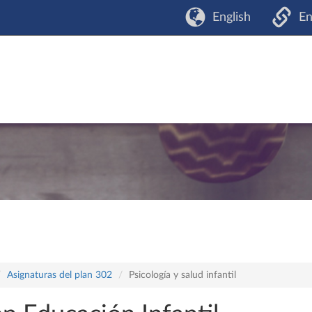
English
En
Asignaturas del plan 302
Psicología y salud infantil