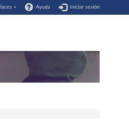
laces
Ayuda
Iniciar sesión