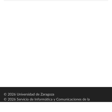
© 2026 Universidad de Zaragoza
© 2026 Servicio de Informática y Comunicaciones de la
Universidad de Zaragoza (
SICUZ
)
Universidad de Zaragoza