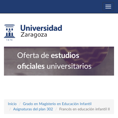
Togg
navi
Oferta de
estudios
oficiales
universitarios
Inicio
Grado en Magisterio en Educación Infantil
Asignaturas del plan 302
Francés en educación infantil II