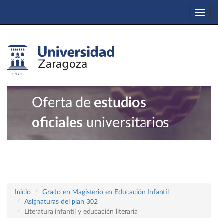
Togg
navi
Oferta de
estudios
oficiales
universitarios
Inicio
Grado en Magisterio en Educación Infantil
Asignaturas del plan 302
Literatura infantil y educación literaria