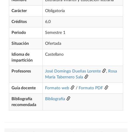
Nombre
Literatura infantil y educación literaria
Carácter
Obligatoria
Créditos
6,0
Periodo
Semestre 1
Situación
Ofertada
Idioma de
Castellano
impartición
Profesores
José Domingo Dueñas Lorente
,
Rosa
María Tabernero Sala
Guía docente
Formato web
/
Formato PDF
Bibliografía
Bibliografía
recomendada