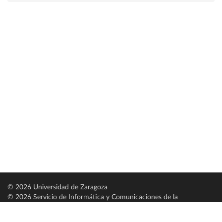
© 2026 Universidad de Zaragoza
© 2026 Servicio de Informática y Comunicaciones de la
Universidad de Zaragoza (
SICUZ
)
Universidad de Zaragoza