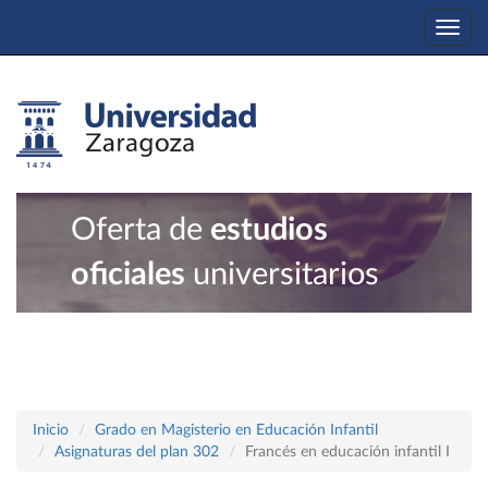
Togg
navi
Oferta de
estudios
oficiales
universitarios
Inicio
Grado en Magisterio en Educación Infantil
Asignaturas del plan 302
Francés en educación infantil I