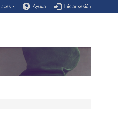
laces
Ayuda
Iniciar sesión