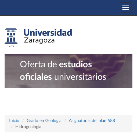
Togg
navi
Oferta de
estudios
oficiales
universitarios
Inicio
Grado en Geología
Asignaturas del plan 588
Hidrogeología