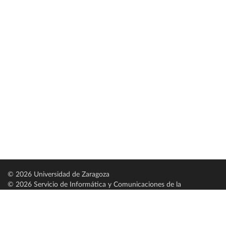
© 2026 Universidad de Zaragoza
© 2026 Servicio de Informática y Comunicaciones de la
Universidad de Zaragoza (
SICUZ
)
Universidad de Zaragoza
C/ Pedro Cerbuna, 12
ES-50009 Zaragoza