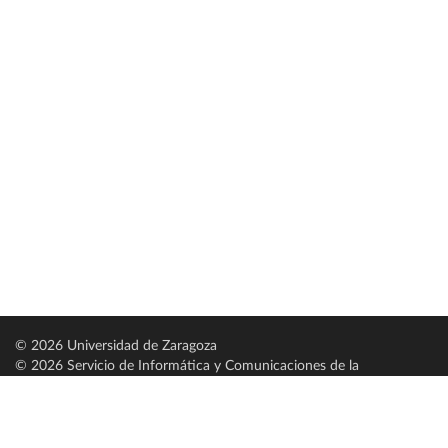
© 2026 Universidad de Zaragoza
© 2026 Servicio de Informática y Comunicaciones de la
Universidad de Zaragoza (
SICUZ
)
Universidad de Zaragoza
C/ Pedro Cerbuna, 12
ES-50009 Zaragoza