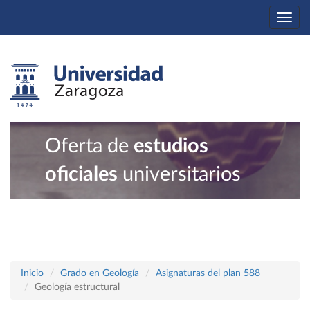
Togg
navi
Oferta de
estudios
oficiales
universitarios
Inicio
Grado en Geología
Asignaturas del plan 588
Geología estructural