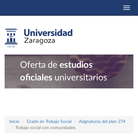
Togg
navi
Oferta de
estudios
oficiales
universitarios
Inicio
Grado en Trabajo Social
Asignaturas del plan 274
Trabajo social con comunidades