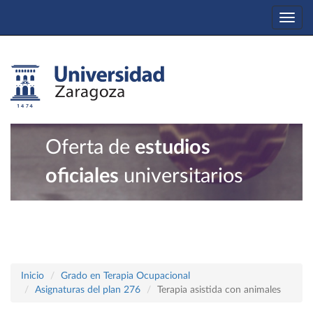
Togg
navi
Oferta de
estudios
oficiales
universitarios
Inicio
Grado en Terapia Ocupacional
Asignaturas del plan 276
Terapia asistida con animales