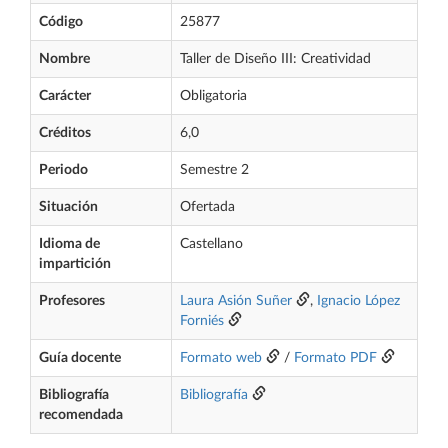
Código
25877
Nombre
Taller de Diseño III: Creatividad
Carácter
Obligatoria
Créditos
6,0
Periodo
Semestre 2
Situación
Ofertada
Idioma de
Castellano
impartición
Profesores
Laura Asión Suñer
,
Ignacio López
Forniés
Guía docente
Formato web
/
Formato PDF
Bibliografía
Bibliografía
recomendada